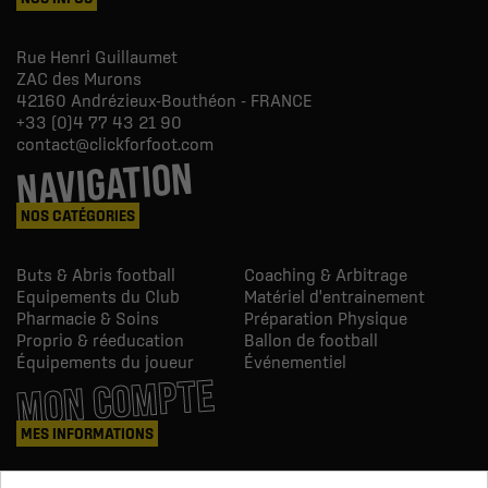
Rue Henri Guillaumet
ZAC des Murons
42160
Andrézieux-Bouthéon - FRANCE
+33 (0)4 77 43 21 90
contact@clickforfoot.com
NAVIGATION
NOS CATÉGORIES
Buts & Abris football
Coaching & Arbitrage
Equipements du Club
Matériel d'entrainement
Pharmacie & Soins
Préparation Physique
Proprio & réeducation
Ballon de football
Équipements du joueur
Événementiel
MON COMPTE
MES INFORMATIONS