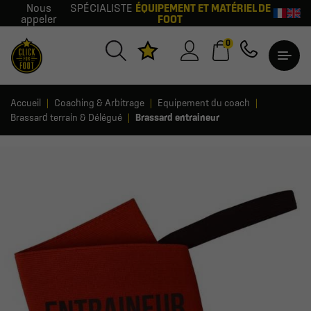
Nous
SPÉCIALISTE
ÉQUIPEMENT ET MATÉRIEL DE
appeler
FOOT
0
Accueil
Coaching & Arbitrage
Equipement du coach
Brassard terrain & Délégué
Brassard entraineur