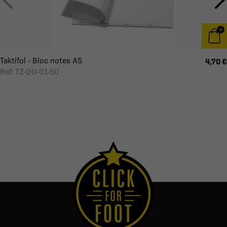
Taktifol - Bloc notes A5
4,70 €
Ref: TZ-QU-01-50