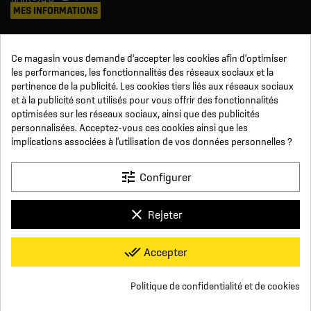
MES INFORMATIONS
Mes commandes
Ce magasin vous demande d'accepter les cookies afin d'optimiser
Avoirs
les performances, les fonctionnalités des réseaux sociaux et la
Informations
pertinence de la publicité. Les cookies tiers liés aux réseaux sociaux
Suivi de commande
et à la publicité sont utilisés pour vous offrir des fonctionnalités
Devenez revendeur
NOUS SUIVRE
optimisées sur les réseaux sociaux, ainsi que des publicités
personnalisées. Acceptez-vous ces cookies ainsi que les
implications associées à l'utilisation de vos données personnelles ?
SUR LES RÉSEAUX
tune
Configurer
Facebook
YouTube
Instagram
LinkedIn
clear
Rejeter
x
Click For Foot
done_all
Accepter
4.7
Conditions générales de vente
Paiement sécurisé
Qui sommes-nous ?
Foire aux Questions
Mentions légales
Basé sur
16
avis
Conditions de livraisons et de retours
Respect de la vie privée
Politique de confidentialité et de cookies
Nous contacter
group_work
Consentement aux cookies