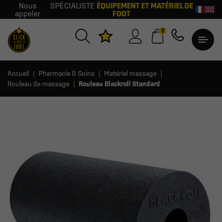
Nous
SPÉCIALISTE
ÉQUIPEMENT ET MATÉRIEL DE
appeler
FOOT
0
Accueil
Pharmacie & Soins
Matériel massage
Rouleau de massage
Rouleau Blackroll Standard