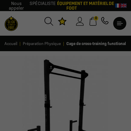
Nous
SPÉCIALISTE
ÉQUIPEMENT ET MATÉRIEL DE
appeler
FOOT
0
Accueil
Préparation Physique
Cage de cross-training functional