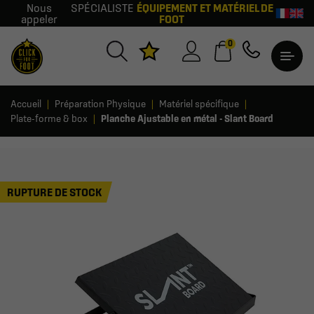
Nous
SPÉCIALISTE
ÉQUIPEMENT ET MATÉRIEL DE
appeler
FOOT
0
Accueil
Préparation Physique
Matériel spécifique
Plate-forme & box
Planche Ajustable en métal - Slant Board
RUPTURE DE STOCK