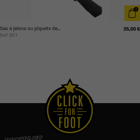
Sac à jalons ou piquets de...
35,00 €
Ref: BFT