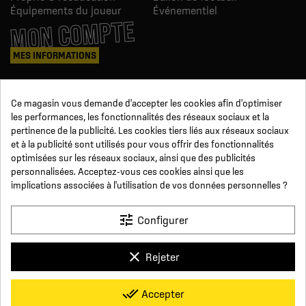
Équipements du joueur
Événementiel
MON COMPTE
MES INFORMATIONS
Mes commandes
Ce magasin vous demande d'accepter les cookies afin d'optimiser
Avoirs
les performances, les fonctionnalités des réseaux sociaux et la
Informations
pertinence de la publicité. Les cookies tiers liés aux réseaux sociaux
Suivi de commande
et à la publicité sont utilisés pour vous offrir des fonctionnalités
Devenez revendeur
NOUS SUIVRE
optimisées sur les réseaux sociaux, ainsi que des publicités
personnalisées. Acceptez-vous ces cookies ainsi que les
implications associées à l'utilisation de vos données personnelles ?
SUR LES RÉSEAUX
tune
Configurer
Facebook
YouTube
Instagram
LinkedIn
clear
Rejeter
x
Click For Foot
done_all
Accepter
4.7
Conditions générales de vente
Paiement sécurisé