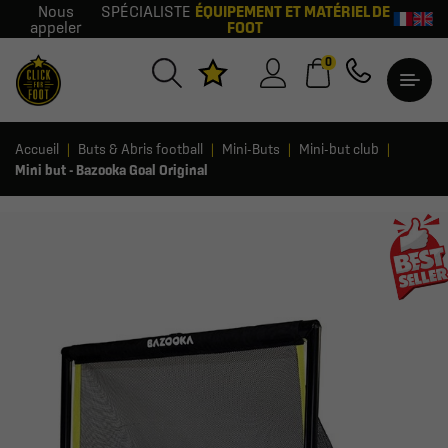
Nous
SPÉCIALISTE
ÉQUIPEMENT ET MATÉRIEL DE
appeler
FOOT
0
Accueil
Buts & Abris football
Mini-Buts
Mini-but club
Mini but - Bazooka Goal Original