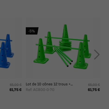
-5%
Lot de 10 cônes 12 trous +...
65,00 €
65,00 €
Ref: AC800-0-70
61,75 €
61,75 €