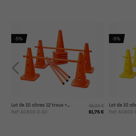
-5%
-5%
Lot de 10 cônes 12 trous +...
Lot de 10 côn
65,00 €
Ref: AC800-0-50
Ref: AC800-
61,75 €