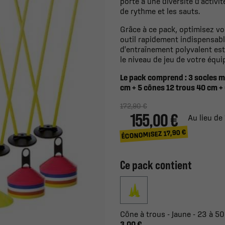
porte à une diversité d'activi
de rythme et les sauts.
Grâce à ce pack, optimisez vo
outil rapidement indispensab
d'entraînement polyvalent est
le niveau de jeu de votre équi
Le pack comprend : 3 socles m
cm + 5 cônes 12 trous 40 cm + 
172,90 €
155,00 €
Au lieu de
ÉCONOMISEZ 17,90 €
Ce pack contient
Cône à trous - Jaune - 23 à 
3,00 €