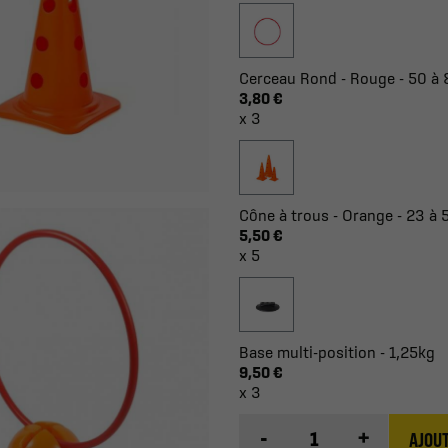
Cerceau Rond - Rouge - 50 à
3,80 €
x 3
Cône à trous - Orange - 23 à
5,50 €
x 5
Base multi-position - 1,25kg
9,50 €
x 3
-
+
AJOUT