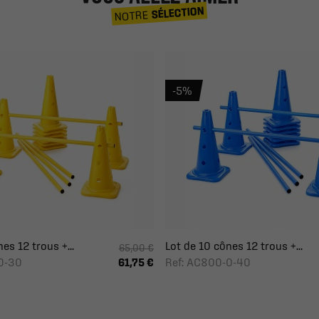
SÉLECTION
NOTRE
-5%
es 12 trous +...
Lot de 10 cônes 12 trous +...
65,00 €
0-30
Ref: AC800-0-40
61,75 €