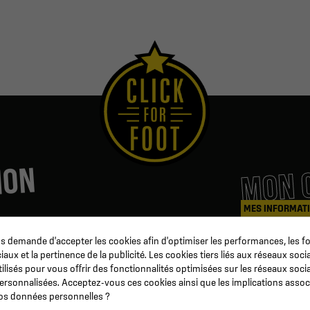
MON 
ION
MES INFORMAT
 demande d'accepter les cookies afin d'optimiser les performances, les fo
Coaching & Arbitrage
Mes command
aux et la pertinence de la publicité. Les cookies tiers liés aux réseaux socia
b
Matériel d'entrainement
Avoirs
tilisés pour vous offrir des fonctionnalités optimisées sur les réseaux soci
Préparation Physique
Informations
personnalisées. Acceptez-vous ces cookies ainsi que les implications assoc
n
Ballon de football
Suivi de com
 vos données personnelles ?
ur
Événementiel
Devenez reve