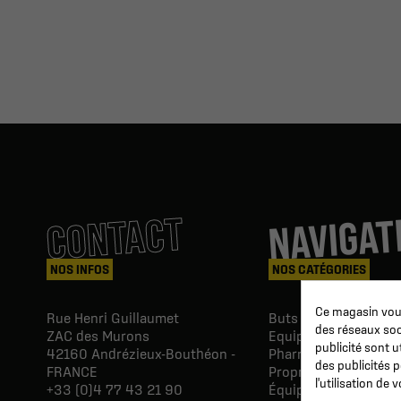
NAVIGAT
CONTACT
NOS INFOS
NOS CATÉGORIES
Ce magasin vous
Rue Henri Guillaumet
Buts & Abris football
des réseaux soci
ZAC des Murons
Equipements du Clu
publicité sont u
42160
Andrézieux-Bouthéon -
Pharmacie & Soins
des publicités 
FRANCE
Proprio & réeducatio
l'utilisation de
+33 (0)4 77 43 21 90
Équipements du joue