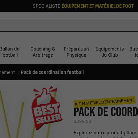
SPÉCIALISTE
ÉQUIPEMENT ET MATÉRIEL DE FOOT
Ballon de
Coaching &
Préparation
Equipements
But
football
Arbitrage
Physique
du Club
f
inement
Pack de coordination football
KIT MATÉRIEL D'ENTRAINEMENT
PACK DE COORD
0089-20
Explorez notre produit phare p