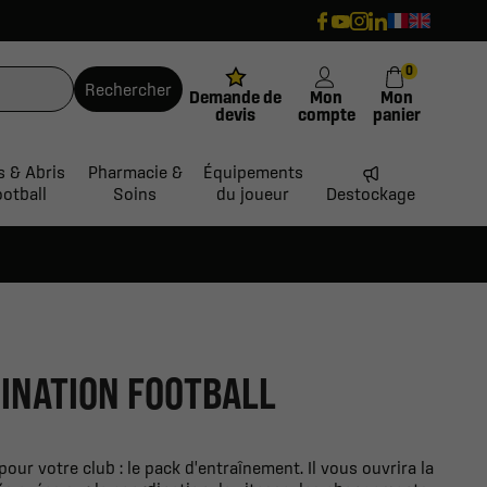
0
Rechercher
Demande de
Mon
Mon
devis
compte
panier
s & Abris
Pharmacie &
Équipements
ootball
Soins
du joueur
Destockage
INATION FOOTBALL
our votre club : le pack d'entraînement. Il vous ouvrira la