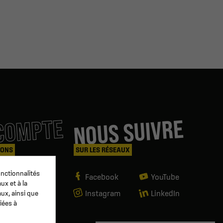
COMPTE
NOUS SUIVRE
IONS
SUR LES RÉSEAUX
nctionnalités
es
Facebook
YouTube
ux et à la
Instagram
LinkedIn
aux, ainsi que
iées à
mande
ndeur