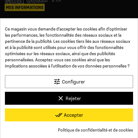
MES INFORMATIONS
Mes commandes
Ce magasin vous demande d'accepter les cookies afin d'optimiser
Avoirs
les performances, les fonctionnalités des réseaux sociaux et la
Informations
pertinence de la publicité. Les cookies tiers liés aux réseaux sociaux
Suivi de commande
et à la publicité sont utilisés pour vous offrir des fonctionnalités
Devenez revendeur
NOUS SUIVRE
optimisées sur les réseaux sociaux, ainsi que des publicités
personnalisées. Acceptez-vous ces cookies ainsi que les
implications associées à l'utilisation de vos données personnelles ?
SUR LES RÉSEAUX
tune
Configurer
Facebook
YouTube
Instagram
LinkedIn
clear
Rejeter
x
Click For Foot
done_all
Accepter
4.7
Conditions générales de vente
Paiement sécurisé
Qui sommes-nous ?
Foire aux Questions
Mentions légales
Basé sur
16
avis
Conditions de livraisons et de retours
Respect de la vie privée
Politique de confidentialité et de cookies
Nous contacter
group_work
Consentement aux cookies