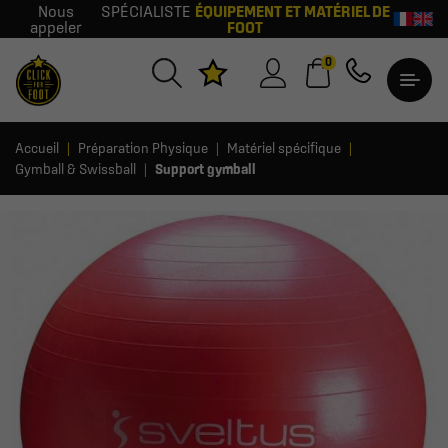
Nous
SPÉCIALISTE
ÉQUIPEMENT ET MATÉRIEL DE
appeler
FOOT
0
Accueil
Préparation Physique
Matériel spécifique
Gymball & Swissball
Support gymball