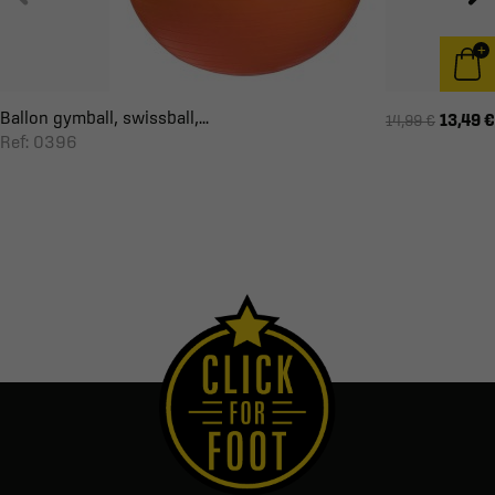
Ballon gymball, swissball,...
13,49 €
14,99 €
Ref: 0396