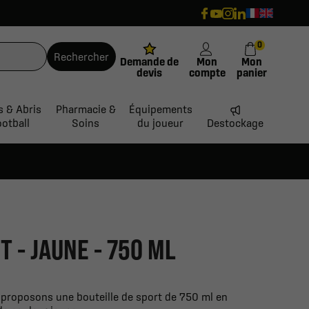
0
Rechercher
Demande de
Mon
Mon
devis
compte
panier
s & Abris
Pharmacie &
Équipements
ootball
Soins
du joueur
Destockage
T - JAUNE - 750 ML
 proposons une bouteille de sport de 750 ml en