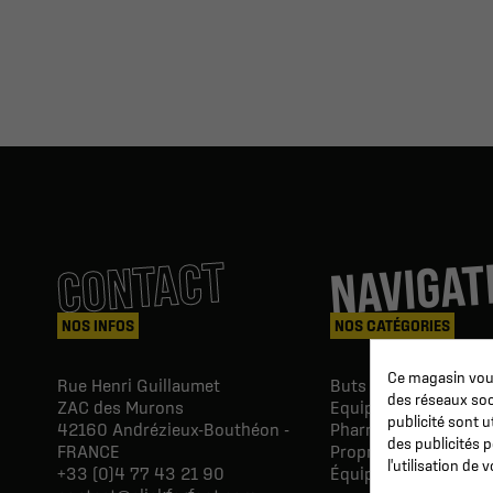
NAVIGAT
CONTACT
NOS INFOS
NOS CATÉGORIES
Ce magasin vous
Rue Henri Guillaumet
Buts & Abris football
des réseaux soci
ZAC des Murons
Equipements du Clu
publicité sont u
42160
Andrézieux-Bouthéon -
Pharmacie & Soins
des publicités 
FRANCE
Proprio & réeducatio
l'utilisation de
+33 (0)4 77 43 21 90
Équipements du joue