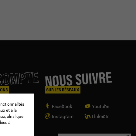
COMPTE
NOUS SUIVRE
IONS
SUR LES RÉSEAUX
nctionnalités
es
Facebook
YouTube
ux et à la
Instagram
LinkedIn
aux, ainsi que
iées à
mande
ndeur