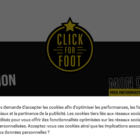
MON 
ION
MES INFORMAT
 demande d'accepter les cookies afin d'optimiser les performances, les fo
Coaching & Arbitrage
Mes command
aux et la pertinence de la publicité. Les cookies tiers liés aux réseaux socia
b
Matériel d'entrainement
Avoirs
tilisés pour vous offrir des fonctionnalités optimisées sur les réseaux soci
Préparation Physique
Informations
personnalisées. Acceptez-vous ces cookies ainsi que les implications assoc
n
Ballon de football
Suivi de com
 vos données personnelles ?
ur
Événementiel
Devenez reve