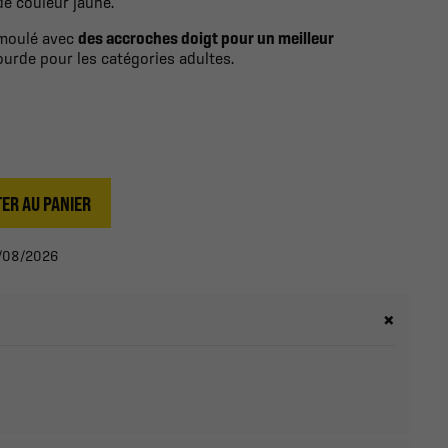
e couleur jaune.
 moulé avec
des accroches doigt pour un meilleur
urde pour les catégories adultes.
ER AU PANIER
13/08/2026