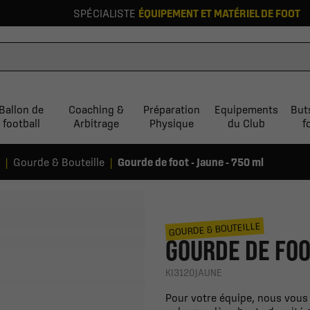
SPÉCIALISTE
ÉQUIPEMENT ET MATÉRIEL DE FOOT
Ballon de
Coaching &
Préparation
Equipements
But
football
Arbitrage
Physique
du Club
f
Gourde & Bouteille
Gourde de foot - Jaune - 750 ml
GOURDE & BOUTEILLE
GOURDE DE FOO
KI3120JAUNE
Pour votre équipe, nous vous