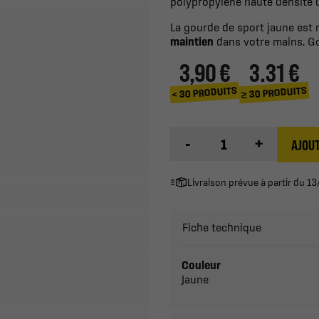
polypropylène haute densité d
La gourde de sport jaune est
maintien
dans votre mains. Go
3,90 €
3.31 €
≥ 30 PRODUITS
< 30 PRODUITS
-
+
AJOUT
Livraison prévue à partir du 
Fiche technique
Couleur
Jaune