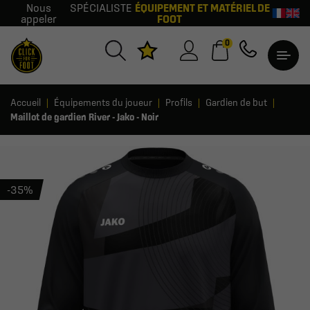
Nous
SPÉCIALISTE
ÉQUIPEMENT ET MATÉRIEL DE
appeler
FOOT
0
Accueil
Équipements du joueur
Profils
Gardien de but
Maillot de gardien River - Jako - Noir
-35%