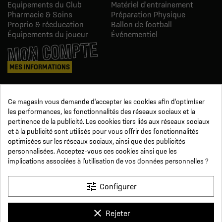
Equipements du Club
Matériel d'entrainement
Pharmacie & Soins
Préparation Physique
Proprio & réeducation
Ballon de football
Équipements du joueur
Événementiel
MON COMPTE
MES INFORMATIONS
Mes commandes
Ce magasin vous demande d'accepter les cookies afin d'optimiser
Avoirs
les performances, les fonctionnalités des réseaux sociaux et la
Informations
pertinence de la publicité. Les cookies tiers liés aux réseaux sociaux
Suivi de commande
et à la publicité sont utilisés pour vous offrir des fonctionnalités
Devenez revendeur
NOUS SUIVRE
optimisées sur les réseaux sociaux, ainsi que des publicités
personnalisées. Acceptez-vous ces cookies ainsi que les
implications associées à l'utilisation de vos données personnelles ?
SUR LES RÉSEAUX
tune
Configurer
Facebook
YouTube
Instagram
LinkedIn
clear
Rejeter