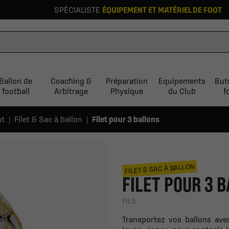
SPÉCIALISTE
ÉQUIPEMENT ET MATÉRIEL DE FOOT
Ballon de
Coaching &
Préparation
Equipements
But
football
Arbitrage
Physique
du Club
f
nt
Filet & Sac à ballon
Filet pour 3 ballons
FILET & SAC À BALLON
FILET POUR 3 
FIL3
Transportez vos ballons avec