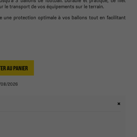
squ'à 3 ballons de football. Durable et pratique, ce filet
ur le transport de vos équipements sur le terrain.
 une protection optimale à vos ballons tout en facilitant
ER AU PANIER
13/08/2026