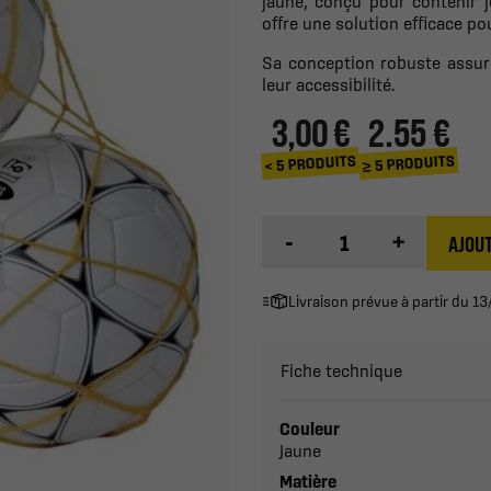
jaune, conçu pour contenir ju
offre une solution efficace po
Sa conception robuste assure
leur accessibilité.
3,00 €
2.55 €
≥ 5 PRODUITS
< 5 PRODUITS
-
+
AJOUT
Livraison prévue à partir du 
Fiche technique
Couleur
Jaune
Matière