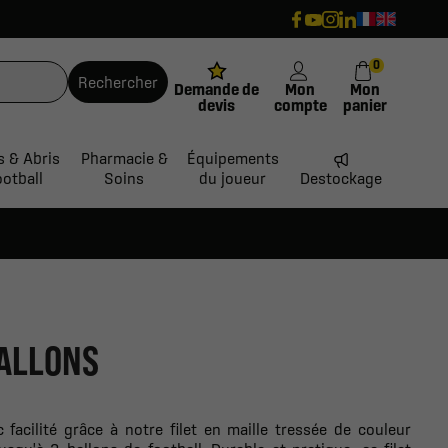
0
Rechercher
Demande de
Mon
Mon
devis
compte
panier
s & Abris
Pharmacie &
Équipements
ootball
Soins
du joueur
Destockage
BALLONS
 facilité grâce à notre filet en maille tressée de couleur