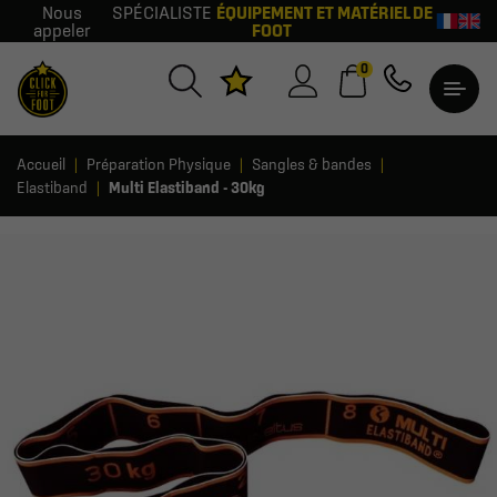
Nous
SPÉCIALISTE
ÉQUIPEMENT ET MATÉRIEL DE
appeler
FOOT
0
Accueil
Préparation Physique
Sangles & bandes
Elastiband
Multi Elastiband - 30kg