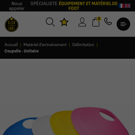
Nous
SPÉCIALISTE
ÉQUIPEMENT ET MATÉRIEL DE
appeler
FOOT
0
Accueil
Matériel d'entrainement
Délimitation
Coupelle - Unitaire