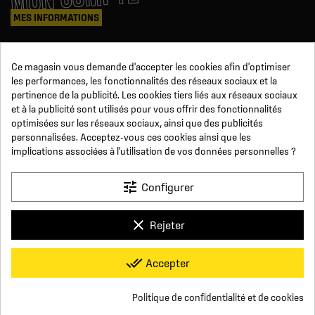
MES INFORMATIONS
Mes commandes
Ce magasin vous demande d'accepter les cookies afin d'optimiser
Avoirs
les performances, les fonctionnalités des réseaux sociaux et la
Informations
pertinence de la publicité. Les cookies tiers liés aux réseaux sociaux
Suivi de commande
et à la publicité sont utilisés pour vous offrir des fonctionnalités
Devenez revendeur
NOUS SUIVRE
optimisées sur les réseaux sociaux, ainsi que des publicités
personnalisées. Acceptez-vous ces cookies ainsi que les
implications associées à l'utilisation de vos données personnelles ?
SUR LES RÉSEAUX
tune
Configurer
Facebook
YouTube
Instagram
LinkedIn
clear
Rejeter
x
Click For Foot
done_all
Accepter
4.7
Conditions générales de vente
Paiement sécurisé
Qui sommes-nous ?
Foire aux Questions
Mentions légales
Basé sur
16
avis
Conditions de livraisons et de retours
Respect de la vie privée
Politique de confidentialité et de cookies
Nous contacter
group_work
Consentement aux cookies