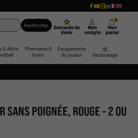
0
Rechercher
Demande de
Mon
Mon
devis
compte
panier
s & Abris
Pharmacie &
Équipements
ootball
Soins
du joueur
Destockage
R SANS POIGNÉE, ROUGE - 2 OU