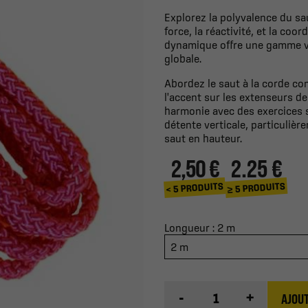
Explorez la polyvalence du sau
force, la réactivité, et la coor
dynamique offre une gamme va
globale.
Abordez le saut à la corde c
l'accent sur les extenseurs de
harmonie avec des exercices s
détente verticale, particuliè
saut en hauteur.
2,50 €
2.25 €
≥ 5 PRODUITS
< 5 PRODUITS
Longueur : 2 m
2 m
-
+
AJOUT