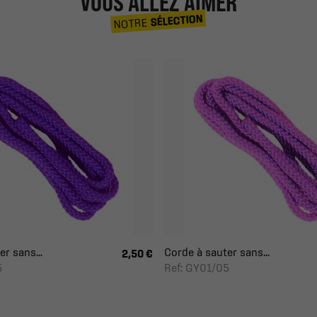
VOUS ALLEZ AIMER
SÉLECTION
NOTRE
r sans...
Corde à sauter sans...
2,50 €
5
Ref: GY01/05