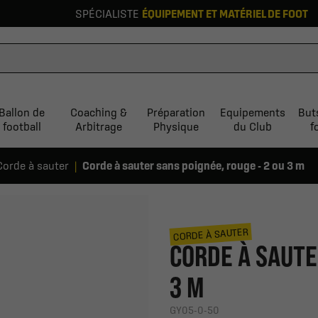
SPÉCIALISTE
ÉQUIPEMENT ET MATÉRIEL DE FOOT
Ballon de
Coaching &
Préparation
Equipements
But
football
Arbitrage
Physique
du Club
f
Corde à sauter
Corde à sauter sans poignée, rouge - 2 ou 3 m
CORDE À SAUTER
CORDE À SAUTE
3 M
GY05-0-50