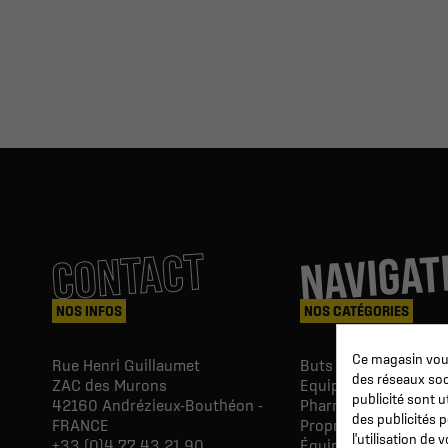
NAVIGAT
CONTACT
NOS INFOS
NOS CATÉGORIES
Ce magasin vous
Rue Henri Guillaumet
Buts & Abris football
des réseaux soci
ZAC des Murons
Equipements du Clu
publicité sont u
42160
Andrézieux-Bouthéon -
Pharmacie & Soins
des publicités 
FRANCE
Proprio & réeducatio
l'utilisation de
+33 (0)4 77 43 21 90
Équipements du joue