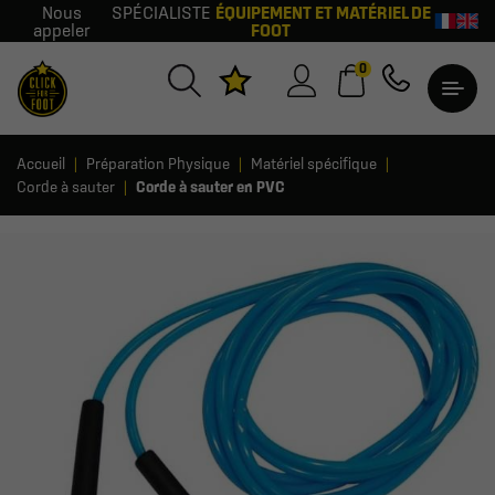
Nous
SPÉCIALISTE
ÉQUIPEMENT ET MATÉRIEL DE
appeler
FOOT
0
Accueil
Préparation Physique
Matériel spécifique
Corde à sauter
Corde à sauter en PVC