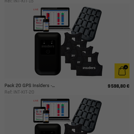
Ref: INT-KIT-15
Pack 20 GPS Insiders -...
9 598,80 €
Ref: INT-KIT-20