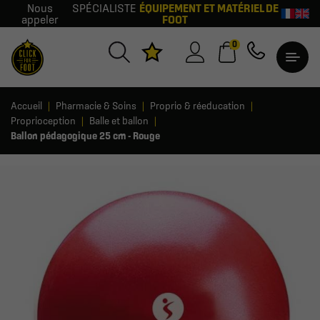
Nous
SPÉCIALISTE
ÉQUIPEMENT ET MATÉRIEL DE
appeler
FOOT
0
Accueil
Pharmacie & Soins
Proprio & réeducation
Proprioception
Balle et ballon
Ballon pédagogique 25 cm - Rouge