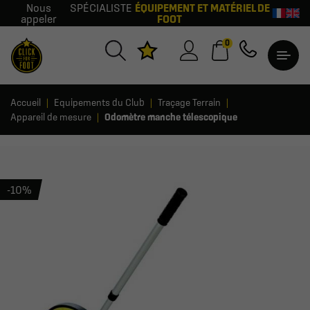
Nous
SPÉCIALISTE
ÉQUIPEMENT ET MATÉRIEL DE
appeler
FOOT
0
Accueil
Equipements du Club
Traçage Terrain
Appareil de mesure
Odomètre manche télescopique
-10%