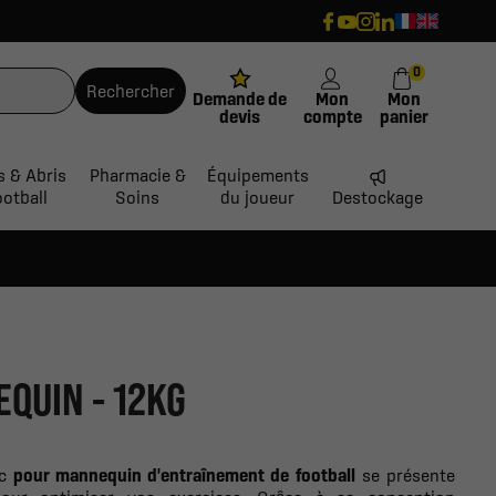
0
Rechercher
Demande de
Mon
Mon
devis
compte
panier
s & Abris
Pharmacie &
Équipements
ootball
Soins
du joueur
Destockage
QUIN - 12KG
uc
pour mannequin d'entraînement de football
se présente