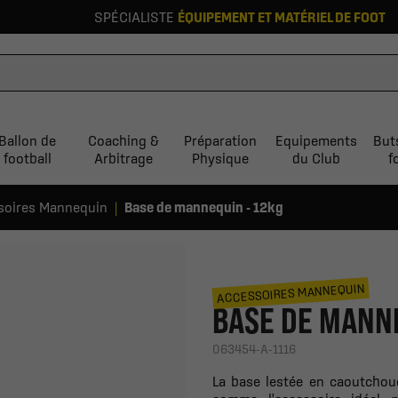
SPÉCIALISTE
ÉQUIPEMENT ET MATÉRIEL DE FOOT
Ballon de
Coaching &
Préparation
Equipements
But
football
Arbitrage
Physique
du Club
f
soires Mannequin
Base de mannequin - 12kg
ACCESSOIRES MANNEQUIN
BASE DE MANNE
063454-A-1116
La base lestée en caoutcho