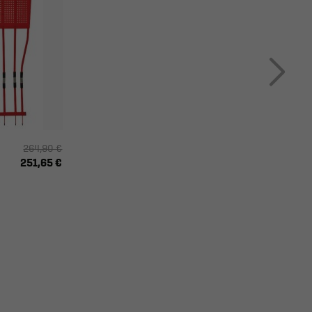
264,90 €
251,65 €