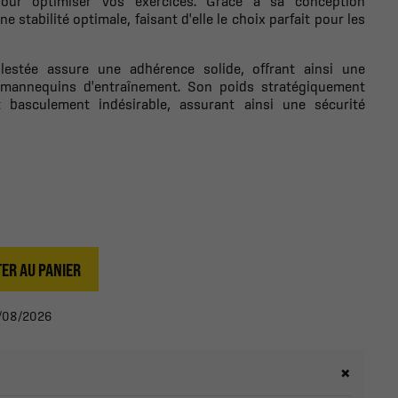
pour optimiser vos exercices. Grâce à sa conception
e stabilité optimale, faisant d'elle le choix parfait pour les
estée assure une adhérence solide, offrant ainsi une
 mannequins d'entraînement. Son poids stratégiquement
t basculement indésirable, assurant ainsi une sécurité
ER AU PANIER
12/08/2026