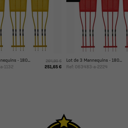
nequins - 180...
Lot de 3 Mannequins - 180...
264,90 €
-a-1132
Ref: 063483-a-2224
251,65 €