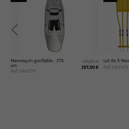
Mannequin gonflable - 175
Lot de 3 Man
175,00 €
cm
Ref: 063471
157,50 €
Ref: SAG175