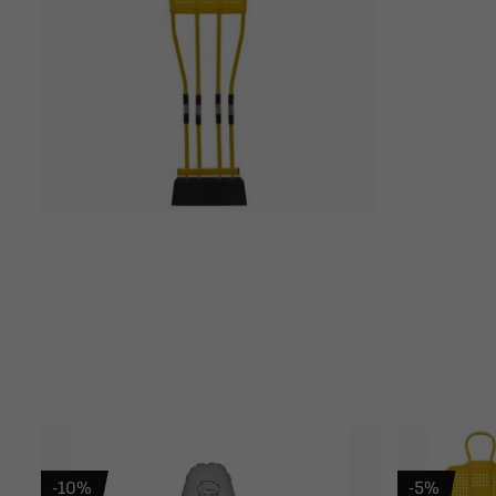
-10%
-5%