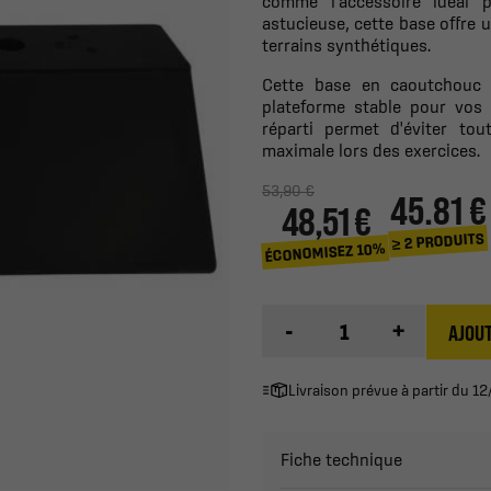
comme l'accessoire idéal 
astucieuse, cette base offre un
terrains synthétiques.
Cette base en caoutchouc l
plateforme stable pour vos
réparti permet d'éviter tou
maximale lors des exercices.
53,90 €
45.81 €
48,51 €
≥ 2 PRODUITS
ÉCONOMISEZ 10%
-
+
AJOUT
Livraison prévue à partir du 
Fiche technique